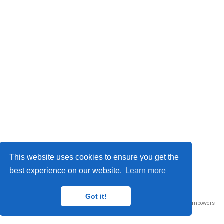
This website uses cookies to ensure you get the
best experience on our website.
Learn more
Privacy Policy
·
Terms
© Sérgio Mendonça, 2024
Got it!
Published with
Wowchemy
— the free,
open source
website builder that empowers
creators.